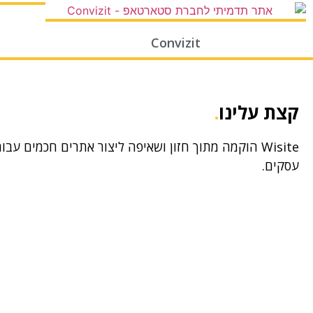
Convizit
קצת עלינו
.
Wisite הוקמה מתוך חזון ושאיפה ליצור אתרים חכמים עבו
עסקים.
האתרים החכמים (The Wise Sites) הם מכווני מטרה, 
לפעולה ומעוצבים היטב.
האתרים החכמים הם האמצעי, המטרה היא לשפר את הרווח
לעסקים ולייצר ערך אמיתי ללקוח.
יחד, נקח את העסק שלכם צעד קדימה.