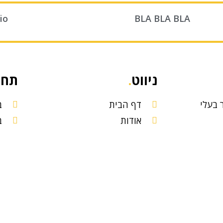
io
BLA BLA BLA
ניווט
.
תחו
ר בעלי
דף הבית
ב
אודות
ב
הפרויקטים שלנו
א
מניעים
בלוג
פ
יצירת קשר
יות