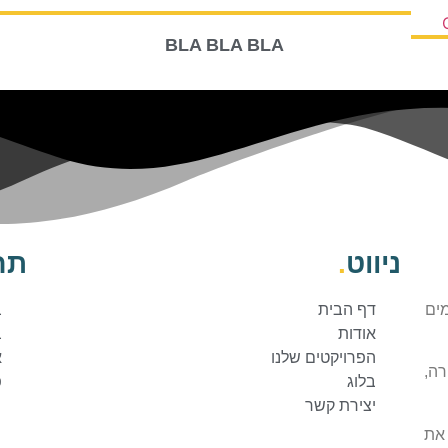
BLA BLA BLA
ניווט
.
תח
מים
דף הבית
ב
אודות
ב
הפרויקטים שלנו
א
וני מטרה,
בלוג
פ
יצירת קשר
את