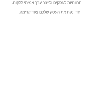
הרווחיות לעסקים ולייצר ערך אמיתי ללקוח.
יחד, נקח את העסק שלכם צעד קדימה.
contact@wisite.co.il
072-395-7770
דילוג לתוכן
פתח סרגל נגישות
כלי נגישות
הגדל טקסט
הקטן טקסט
גווני אפור